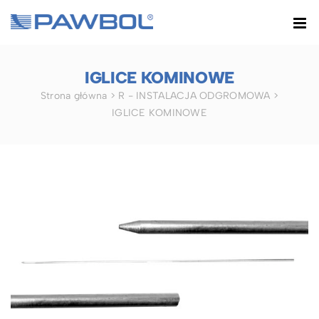
Przejdź
do
zawartości
IGLICE KOMINOWE
Strona główna
>
R - INSTALACJA ODGROMOWA
>
IGLICE KOMINOWE