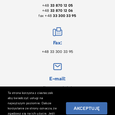
+48
33 870 12 05
+48
33 870 12 06
fax +48
33 300 33 95
Fax:
+48 33 300 33 95
E-mail:
firma@pawbol.pl
Ta strona korzysta z ciasteczek
aby świadczyć usługi na
najwyższym poziomie. Dalsze
Copyright © 2023 PAWBOL
AKCEPTUJĘ
korzystanie ze strony oznacza, że
Realizacja
Proadax.pl
zgadzasz się na ich użycie. Jeśli